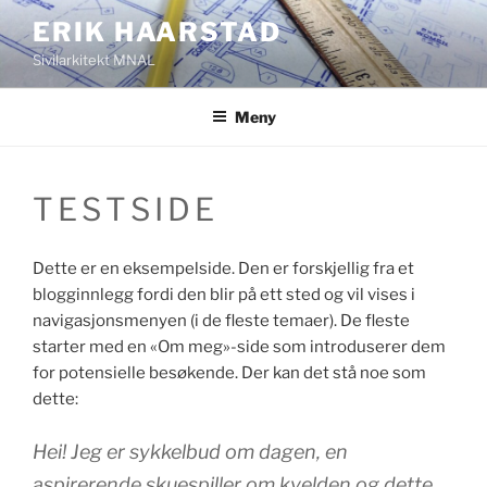
Gå
ERIK HAARSTAD
til
Sivilarkitekt MNAL
innhold
Meny
TESTSIDE
Dette er en eksempelside. Den er forskjellig fra et
blogginnlegg fordi den blir på ett sted og vil vises i
navigasjonsmenyen (i de fleste temaer). De fleste
starter med en «Om meg»-side som introduserer dem
for potensielle besøkende. Der kan det stå noe som
dette:
Hei! Jeg er sykkelbud om dagen, en
aspirerende skuespiller om kvelden og dette